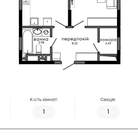
К-сть кімнат:
Секція:
1
1