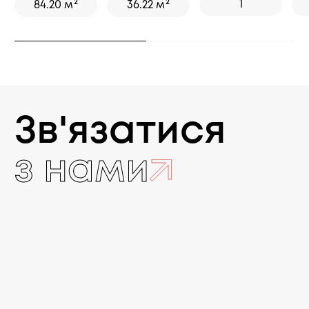
2
2
1
84.20 м
36.22 м
Зв'язатися
з нами