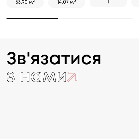
2
2
1
53.90 м
14.07 м
Зв'язатися
з нами