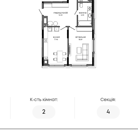
К-сть кімнат:
Секція:
2
4