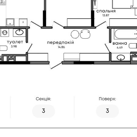
Секція:
Поверх:
3
3