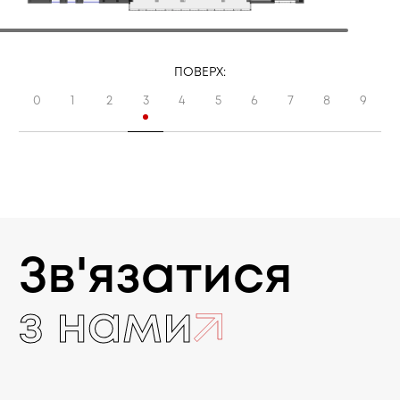
ПОВЕРХ:
0
1
2
3
4
5
6
7
8
9
Зв'язатися
з нами